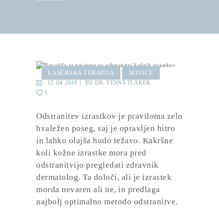
LASERSKA TERAPIJA
NOVICE
12. 04. 2019
BY
DR. VESNA TLAKER
1
Odstranitev izrastkov je praviloma zelo
hvaležen poseg, saj je opravljen hitro
in lahko olajša hudo težavo. Kakršne
koli kožne izrastke
mora
pred
odstranitvijo
pregledati zdravnik
dermatolog
. Ta določi, ali je izrastek
morda nevaren ali ne, in predlaga
najbolj optimalno metodo odstranitve.