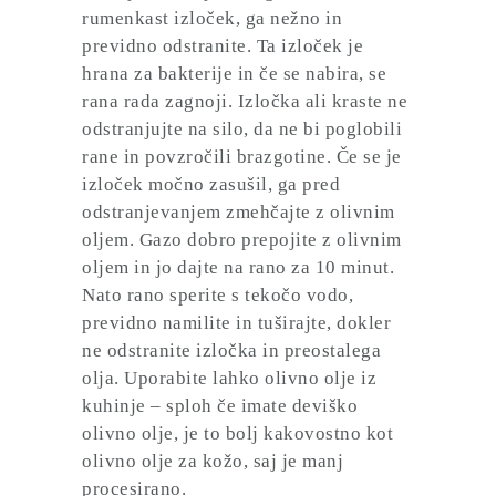
rumenkast izloček, ga nežno in
previdno odstranite. Ta izloček je
hrana za bakterije in če se nabira, se
rana rada zagnoji. Izločka ali kraste ne
odstranjujte na silo, da ne bi poglobili
rane in povzročili brazgotine. Če se je
izloček močno zasušil, ga pred
odstranjevanjem zmehčajte z olivnim
oljem. Gazo dobro prepojite z olivnim
oljem in jo dajte na rano za 10 minut.
Nato rano sperite s tekočo vodo,
previdno namilite in tuširajte, dokler
ne odstranite izločka in preostalega
olja. Uporabite lahko olivno olje iz
kuhinje – sploh če imate deviško
olivno olje, je to bolj kakovostno kot
olivno olje za kožo, saj je manj
procesirano.