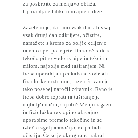
za poskrbite za menjavo obliža.
Uporabljate lahko običajne obliže.
Zaželeno je, da rano
vsak dan ali vsaj
vsak drugi dan odkrijete
, očistite,
namažete s kremo za boljše celjenje
in nato spet pokrijete. Rano očistite s
tekočo pitno vodo iz pipe in tekočim
milom, najbolje med tuširanjem. Ni
treba uporabljati prekuhane vode ali
fiziološke raztopine, razen če vam je
tako posebej naročil zdravnik. Rano je
treba dobro izprati in tuširanje je
najboljši način, saj ob čiščenju z gazo
in fiziološko raztopino običajno
uporabimo premalo tekočine in se
izločki zgolj namočijo, ne pa tudi
očistijo. Če se je okrog rane nabral