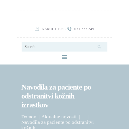
NAROČITE SE .
031 777 249
ESTETIKA
Search
DERMATOLOGIJA
for:
LASER
O NAS
NOVICE
MNENJA
Navodila za paciente po
CENIK
odstranitvi kožnih
SLIKE
izrastkov
Domov
Aktualne novosti
...
Navodila za paciente po odstranitvi
kožnih...