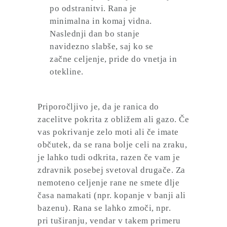
po odstranitvi. Rana je
minimalna in komaj vidna.
Naslednji dan bo stanje
navidezno slabše, saj ko se
začne celjenje, pride do vnetja in
otekline.
Priporočljivo je, da je
ranica do
zacelitve pokrita z obližem
ali gazo. Če
vas pokrivanje zelo moti ali če imate
občutek, da se rana bolje celi na zraku,
je lahko tudi odkrita, razen če vam je
zdravnik posebej svetoval drugače. Za
nemoteno celjenje rane ne smete dlje
časa namakati (npr. kopanje v banji ali
bazenu). Rana se lahko zmoči, npr.
pri tuširanju, vendar v takem primeru