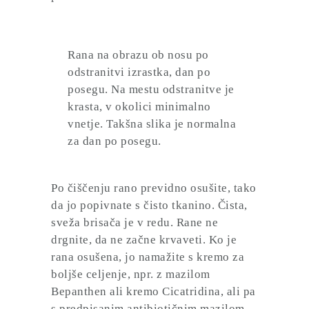
Rana na obrazu ob nosu po
odstranitvi izrastka, dan po
posegu. Na mestu odstranitve je
krasta, v okolici minimalno
vnetje. Takšna slika je normalna
za dan po posegu.
Po čiščenju rano previdno osušite, tako
da jo popivnate s čisto tkanino. Čista,
sveža brisača je v redu. Rane
ne
drgnite
, da ne začne krvaveti. Ko je
rana osušena, jo namažite s kremo za
boljše celjenje, npr. z mazilom
Bepanthen ali kremo Cicatridina, ali pa
s predpisanim antibiotičnim mazilom,