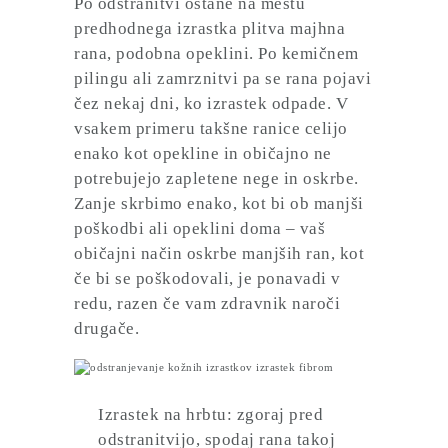
Po odstranitvi ostane na mestu
predhodnega izrastka plitva majhna
rana, podobna opeklini. Po kemičnem
pilingu ali zamrznitvi pa se rana pojavi
čez nekaj dni, ko izrastek odpade. V
vsakem primeru takšne ranice celijo
enako kot opekline in običajno ne
potrebujejo zapletene nege in oskrbe.
Zanje skrbimo enako, kot bi ob manjši
poškodbi ali opeklini doma
– vaš
običajni način oskrbe manjših ran, kot
če bi se poškodovali, je ponavadi v
redu, razen če vam zdravnik naroči
drugače.
Izrastek na hrbtu: zgoraj pred
odstranitvijo, spodaj rana takoj